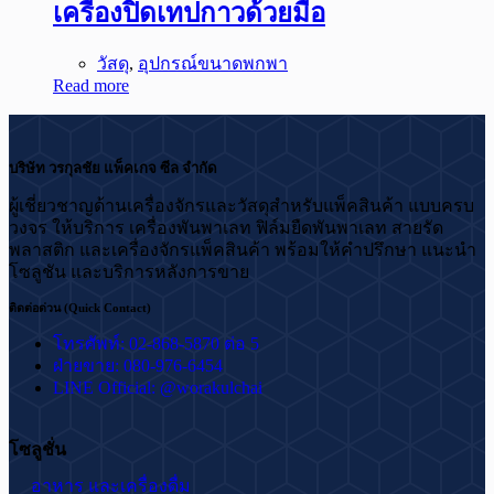
เครื่องปิดเทปกาวด้วยมือ
วัสดุ
,
อุปกรณ์ขนาดพกพา
Read more
บริษัท วรกุลชัย แพ็คเกจ ซีล จำกัด
ผู้เชี่ยวชาญด้านเครื่องจักรและวัสดุสำหรับแพ็คสินค้า แบบครบ
วงจร ให้บริการ เครื่องพันพาเลท ฟิล์มยืดพันพาเลท สายรัด
พลาสติก และเครื่องจักรแพ็คสินค้า พร้อมให้คำปรึกษา แนะนำ
โซลูชัน และบริการหลังการขาย
ติดต่อด่วน (Quick Contact)
โทรศัพท์: 02-868-5870 ต่อ 5
ฝ่ายขาย: 080-976-6454
LINE Official: @worakulchai
โซลูชั่น
อาหาร และเครื่องดื่ม