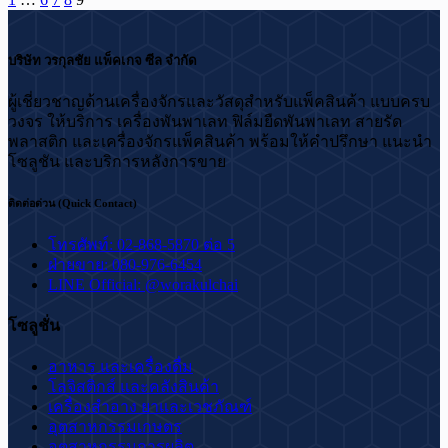
บริษัท วรกุลชัย แพ็คเกจ ซีล จำกัด
ผู้เชี่ยวชาญด้านเครื่องจักรและวัสดุสำหรับแพ็คสินค้า แบบครบ
วงจร ให้บริการ เครื่องพันพาเลท ฟิล์มยืดพันพาเลท สายรัด
พลาสติก และเครื่องจักรแพ็คสินค้า พร้อมให้คำปรึกษา แนะนำ
โซลูชัน และบริการหลังการขาย
ติดต่อด่วน (Quick Contact)
โทรศัพท์: 02-868-5870 ต่อ 5
ฝ่ายขาย: 080-976-6454
LINE Official: @worakulchai
โซลูชั่น
อาหาร และเครื่องดื่ม
โลจิสติกส์ และคลังสินค้า
เครื่องสำอาง ยาและเวชภัณฑ์
อุตสาหกรรมเกษตร
อุตสาหกรรมการผลิต