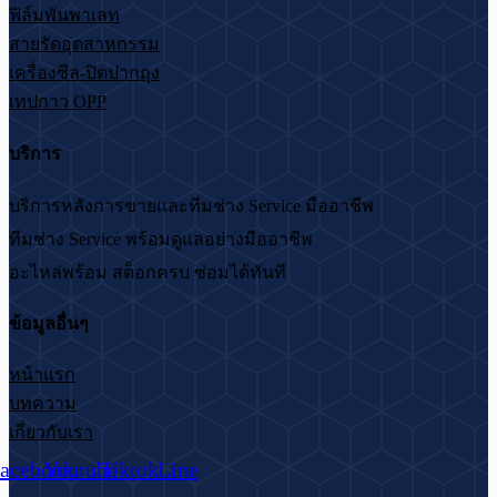
ฟิล์มพันพาเลท
สายรัดอุตสาหกรรม
เครื่องซีล-ปิดปากถุง
เทปกาว OPP
บริการ
บริการหลังการขายและทีมช่าง Service มืออาชีพ
ทีมช่าง Service พร้อมดูแลอย่างมืออาชีพ
อะไหล่พร้อม สต็อกครบ ซ่อมได้ทันที
ข้อมูลอื่นๆ
หน้าแรก
บทความ
เกี่ยวกับเรา
acebook
Youtube
Tiktok
Line