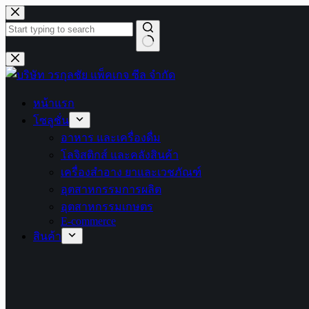
Skip
to
content
No
results
หน้าแรก
โซลูชั่น
อาหาร และเครื่องดื่ม
โลจิสติกส์ และคลังสินค้า
เครื่องสำอาง ยาและเวชภัณฑ์
อุตสาหกรรมการผลิต
อุตสาหกรรมเกษตร
E-commerce
สินค้า